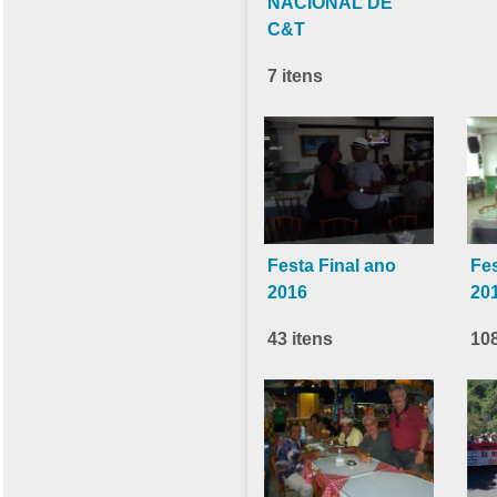
NACIONAL DE
C&T
7 itens
Festa Final ano
Fes
2016
20
43 itens
108