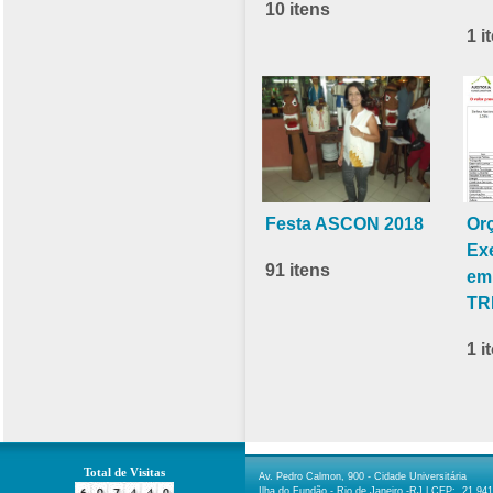
10 itens
1 i
Festa ASCON 2018
Or
Ex
91 itens
em
TR
1 i
Total de Visitas
Av. Pedro Calmon, 900 - Cidade Universitária
Ilha do Fundão - Rio de Janeiro -RJ | CEP: 21.94