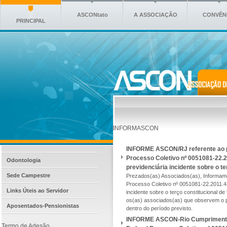
ASCONtato
A ASSOCIAÇÃO
CONVÊN
PRINCIPAL
INFORMASCON
INFORME ASCON/RJ referente ao p
Processo Coletivo nº 0051081-22.20
Odontologia
previdenciária incidente sobre o te
Sede Campestre
Prezados(as) Associados(as), Informam
Processo Coletivo nº 0051081-22.2011.4.0
Links Úteis ao Servidor
incidente sobre o terço constitucional de
os(as) associados(as) que observem o 
Aposentados-Pensionistas
dentro do período previsto.
INFORME ASCON-Rio Cumprimento I
Termo de Adesão