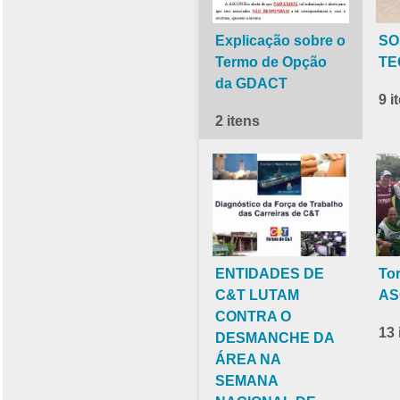
Explicação sobre o
SO
Termo de Opção
TE
da GDACT
9 i
2 itens
ENTIDADES DE
To
C&T LUTAM
AS
CONTRA O
13 
DESMANCHE DA
ÁREA NA
SEMANA