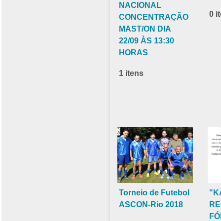
NACIONAL
0 i
CONCENTRAÇÃO
MAST/ON DIA
22/09 ÀS 13:30
HORAS
1 itens
Torneio de Futebol
"K
ASCON-Rio 2018
RE
FÓ