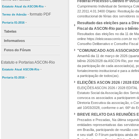
Federal Processo Coletivo nº 0051
-
Cumprimento Individual de Sentença Col
Estatuto Atual da ASCON-Rio
22.2011.4.01.3400 Objeto: Restituição da 
- formato PDF
Termo de Adesão
constitucional de férias dos servidores 
-
Resultado das eleições para a Dire
Portaria 01-2016
Fiscal da ASCON-Rio para o biêni
Tabelas
Resultados das eleições no dia 11 de Mar
online https://eleicoeasconrio.com.br no 
Informativos
Conselho Deliberativo e Conselho Fisca
Fotos do Fórum
"COMUNICADO AOS ASSOCIADOS
Amanhã dia 11 de março de 2026 (quarta-f
biênio 2026/2028 da ASCON-Rio, por mei
Estatuto e Portarias ASCON-Rio
da participação de cada associado(a), p
-
Estatuto Atual ASCON-Rio
fortalecimento institucional e para a d
a participação de todos(as).
-
Portaria 01-2016
ELEIÇÕES ASCON 2026 / 2028 E
ELEIÇÕES ASCON 2026 / 2028 EDITAL D
Estatuto Social da Associação dos Serv
convoca os associados a participarem d
Diretoria Executiva da associação, o Con
até 10/03/2028, conforme o art. 66º do Es
BREVE RELATO DAS REUNIÕES E
Prezados e Prezadas, Na última segunda
entidades representativas das servidor
em Brasília, participando de reunião com
e seu staff. O Fórum participou ainda d