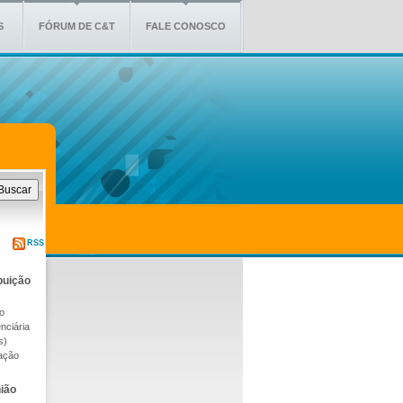
S
FÓRUM DE C&T
FALE CONOSCO
RSS
buição
o
nciária
s)
tação
ião