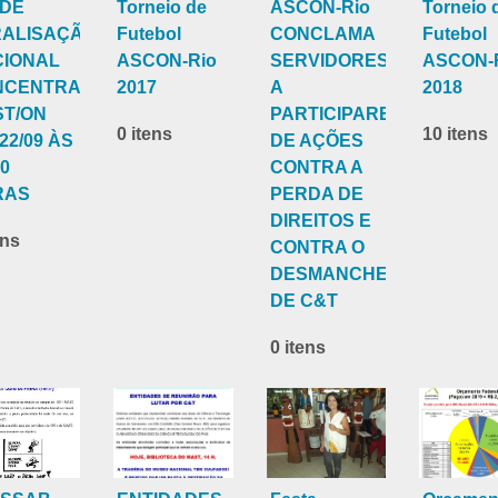
 DE
Torneio de
ASCON-Rio
Torneio 
RALISAÇÃO
Futebol
CONCLAMA
Futebol
CIONAL
ASCON-Rio
SERVIDORES
ASCON-
NCENTRAÇÃO
2017
A
2018
T/ON
PARTICIPAREM
0 itens
10 itens
 22/09 ÀS
DE AÇÕES
30
CONTRA A
RAS
PERDA DE
DIREITOS E
ens
CONTRA O
DESMANCHE
DE C&T
0 itens