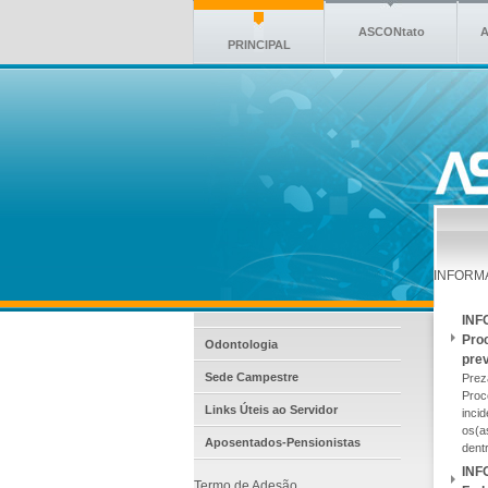
ASCONtato
A
PRINCIPAL
INFORM
INF
Proc
Odontologia
prev
Sede Campestre
Prez
Proc
Links Úteis ao Servidor
inci
os(a
Aposentados-Pensionistas
dent
INF
Termo de Adesão