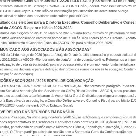
ral Processo Coletivo nº 0051081-22.2011.4.01.3400 (PSS sobre 1/3 de Férias)
rimento Individual de Sentença Coletiva – ASCON x União Federal Processo Coletivo nº 00
011.4.01.3400 Objeto: Restituição da contribuição previdenciária incidente sobre o terço
titucional de férias dos servidores substituídos pela ASCON.
ltado das eleições para a Diretoria Executiva, Conselho Deliberativo e Conse
cal da ASCON-Rio para o biênio 2026-2028
ltados das eleições no dia 11 de Março de 2026 (quarta-feira), através da plataforma de vo
ne https://eleicoeasconrio.com.br no horário de 09:00 às 16:00 horas para a Diretoria Executi
elho Deliberativo e Conselho Fiscal da ASCON-Rio para o biênio 2026-2028:
MUNICADO AOS ASSOCIADOS E ÀS ASSOCIADAS"
hã dia 11 de março de 2026 (quarta-feira), de 9h até às 16h, ocorrerá o processo eleitoral 
io 2026/2028 da ASCON-Rio, por meio de plataforma de votação on-line. Reforçamos a impor
articipação de cada associado(a), pois o processo eleitoral é um momento fundamental para
alecimento institucional e para a definição dos próximos rumos da nossa Associação. Conta
rticipação de todos(as).
IÇÕES ASCON 2026 / 2028 EDITAL DE CONVOCAÇÃO
ÇÕES ASCON 2026 / 2028 EDITAL DE CONVOCAÇÃO Nos termos do parágrafo 2º do art. 
tuto Social da Associação dos Servidores do CNPq Rio de Janeiro – ASCON, o seu presiden
oca os associados a participarem da Assembleia Geral Ordinária que elegerá e empossará 
toria Executiva da associação, o Conselho Deliberativo e o Conselho Fiscal para o biênio 11
0/03/2028, conforme o art. 66º do Estatuto Social.
VE RELATO DAS REUNIÕES EM BRASÍLIA
ados e Prezadas, Na última segunda-feira, 26/01/26, as entidades que compõem o Fórum d
dades representativas das servidoras e servidores das carreiras de C&T/Fórum de C&T, est
rasília, participando de reunião com a Ministra de Ciência, Tecnologia e Inovação, Luciana S
u staff. O Fórum participou ainda de reunião com a Secretaria-Geral da Confederação dos