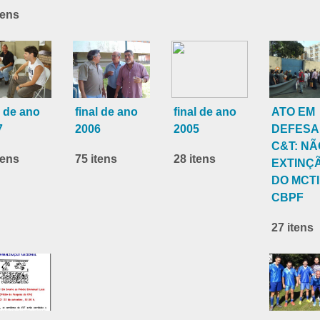
tens
l de ano
final de ano
final de ano
ATO EM
7
2006
2005
DEFESA
C&T: NÃ
tens
75 itens
28 itens
EXTINÇ
DO MCTI 
CBPF
27 itens