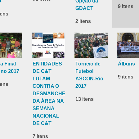
9
Opção da
9 itens
GDACT
tens
2 itens
a Final
ENTIDADES
Torneio de
Álbuns
Ano 2017
DE C&T
Futebol
9 itens
LUTAM
ASCON-Rio
tens
CONTRA O
2017
DESMANCHE
13 itens
DA ÁREA NA
SEMANA
NACIONAL
DE C&T
7 itens