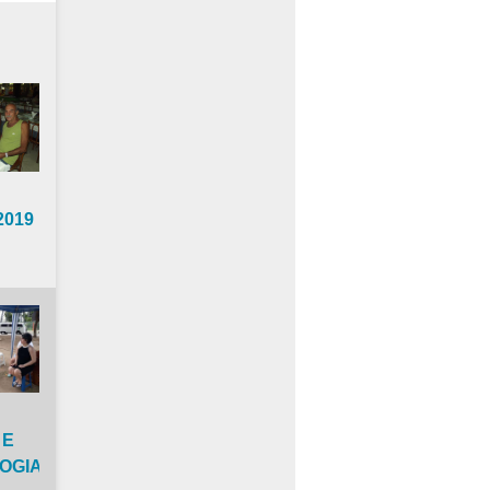
2019
 E
OGIA