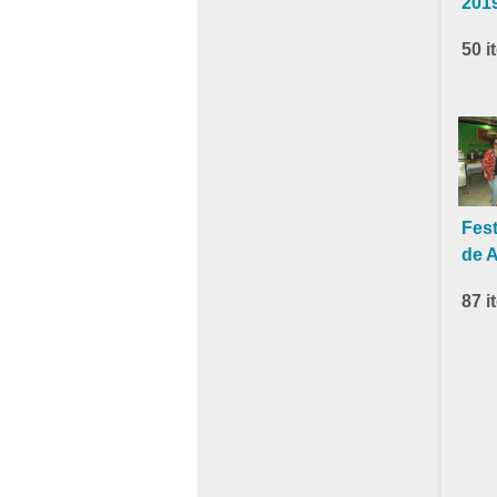
201
50 i
Fest
de 
87 i