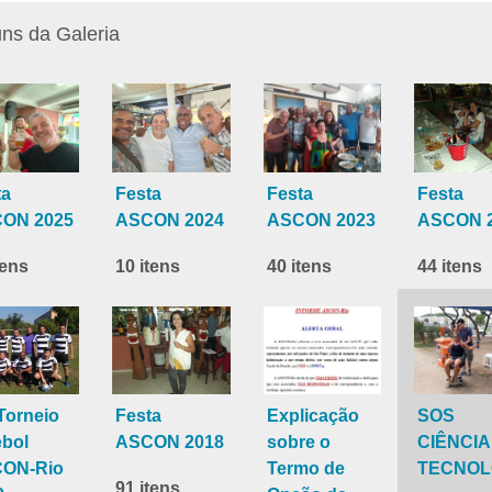
ns da Galeria
ta
Festa
Festa
Festa
ON 2025
ASCON 2024
ASCON 2023
ASCON 
tens
10 itens
40 itens
44 itens
Torneio
Festa
Explicação
SOS
ebol
ASCON 2018
sobre o
CIÊNCIA
ON-Rio
Termo de
TECNOL
91 itens