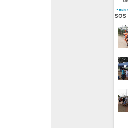
Trab
+ mais n
SOS 