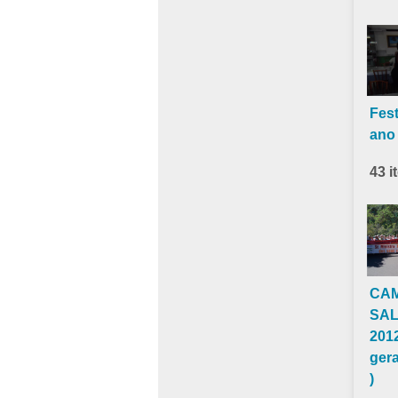
Fest
ano
43 i
CA
SAL
2012
ger
)