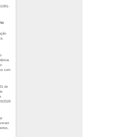
51081-
lho
tação
va,
do
tância
 o
mos com
31 do
te
a
/03/2026
as
iveram
antos,