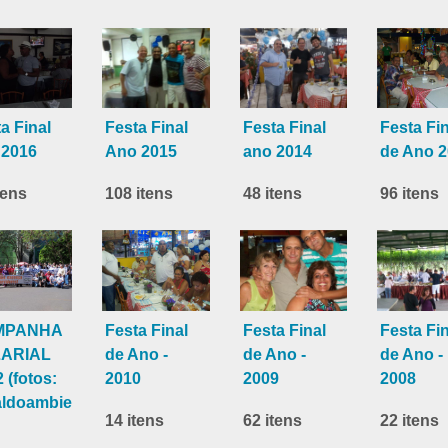
a Final
Festa Final
Festa Final
Festa Fin
 2016
Ano 2015
ano 2014
de Ano 
tens
108 itens
48 itens
96 itens
MPANHA
Festa Final
Festa Final
Festa Fin
ARIAL
de Ano -
de Ano -
de Ano -
 (fotos:
2010
2009
2008
aldoambiental@hotmail.com
14 itens
62 itens
22 itens