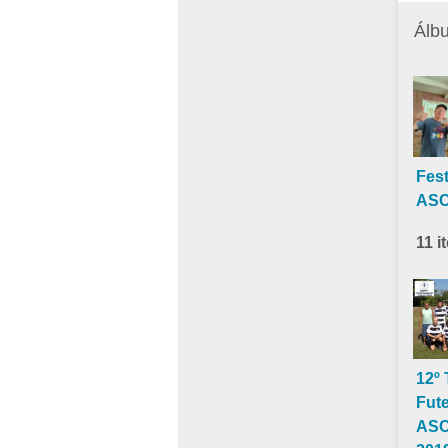
Álbu
Fes
ASC
11 i
12º 
Fut
ASC