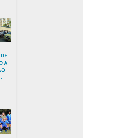
 DE
O À
ÃO
-