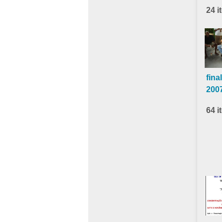
24 i
fina
200
64 i