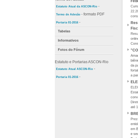
Fede
-
Cump
Estatuto Atual da ASCON-Rio
22.2
- formato PDF
Termo de Adesão
cons
-
Resu
Portaria 01-2016
Fis
Tabelas
Resu
onli
Informativos
Cons
Fotos do Fórum
"CO
Aman
biên
Estatuto e Portarias ASCON-Rio
da p
-
Estatuto Atual ASCON-Rio
fort
a pa
-
Portaria 01-2016
ELE
ELEI
Esta
conv
Dire
até 1
BRE
Prez
enti
em B
e se