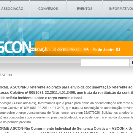
 ASSOCIAÇÃO
CONVÊNIOS
EVENTOS
INFORMATIVO
ASCON
ORME ASCON/RJ referente ao prazo para envio da documentação referente ao
esso Coletivo nº 0051081-22.2011.4.01.3400, que trata da restituição da contri
idenciária incidente sobre o terço constitucional
ados(as) Associados(as), Informamos que o prazo para envio da documentação referente a
esso Coletivo nº 0051081-22.2011.4.01.3400, que trata da restituição da contribuição previde
dente sobre o terço constitucional de férias, encerra-se em 15/07/2026. Solicitamos a todos(a
s) associados(as) que observem o prazo estabelecido e providenciem o envio da documen
ro do período previsto.
ORME ASCON-Rio Cumprimento Individual de Sentença Coletiva – ASCON x Un