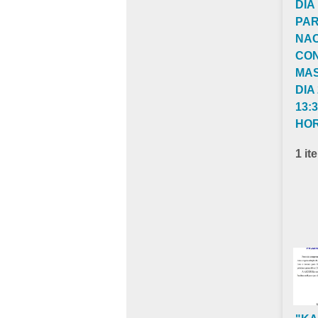
DIA
PA
NA
CO
MAS
DIA
13:
HO
1 it