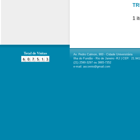
TR
1 i
Total de Visitas
Av. Pedro Calmon, 900 - Cidade Universitária
Ilha do Fundão - Rio de Janeiro -RJ | CEP: 21.94
(21) 2590-3297 ou 3865-7352
e-mail: asconrio@gmail.com