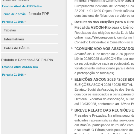
Federal Processo Coletivo nº 0051
-
Cumprimento Individual de Sentença Col
Estatuto Atual da ASCON-Rio
22.2011.4.01.3400 Objeto: Restituição da 
- formato PDF
Termo de Adesão
constitucional de férias dos servidores 
-
Resultado das eleições para a Dire
Portaria 01-2016
Fiscal da ASCON-Rio para o biêni
Tabelas
Resultados das eleições no dia 11 de Mar
online https://eleicoeasconrio.com.br no 
Informativos
Conselho Deliberativo e Conselho Fisca
Fotos do Fórum
"COMUNICADO AOS ASSOCIADOS
Amanhã dia 11 de março de 2026 (quarta-f
biênio 2026/2028 da ASCON-Rio, por mei
Estatuto e Portarias ASCON-Rio
da participação de cada associado(a), p
-
Estatuto Atual ASCON-Rio
fortalecimento institucional e para a d
a participação de todos(as).
-
Portaria 01-2016
ELEIÇÕES ASCON 2026 / 2028 E
ELEIÇÕES ASCON 2026 / 2028 EDITAL D
Estatuto Social da Associação dos Serv
convoca os associados a participarem d
Diretoria Executiva da associação, o Con
até 10/03/2028, conforme o art. 66º do Es
BREVE RELATO DAS REUNIÕES E
Prezados e Prezadas, Na última segunda
entidades representativas das servidor
em Brasília, participando de reunião com
e seu staff. O Fórum participou ainda d