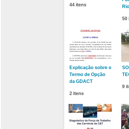
44 itens
Ri
50 
Explicação sobre o
SO
Termo de Opção
TE
da GDACT
9 i
2 itens