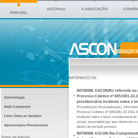
ASCONtato
A ASSOCIAÇÃO
CONVÊN
PRINCIPAL
INFORMASCON
INFORME ASCON/RJ referente ao p
Processo Coletivo nº 0051081-22.20
Odontologia
previdenciária incidente sobre o te
Sede Campestre
Prezados(as) Associados(as), Informam
Processo Coletivo nº 0051081-22.2011.4.0
Links Úteis ao Servidor
incidente sobre o terço constitucional de
os(as) associados(as) que observem o 
Aposentados-Pensionistas
dentro do período previsto.
INFORME ASCON-Rio Cumprimento I
Termo de Adesão