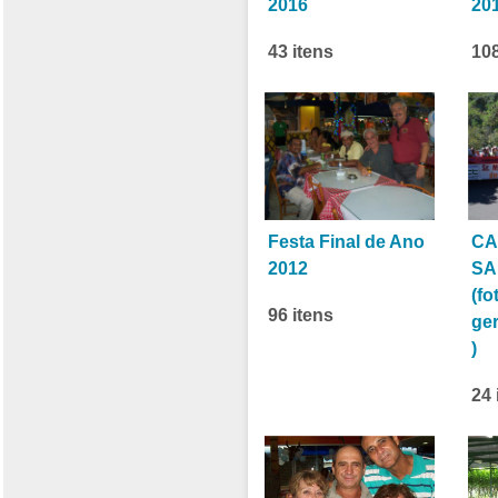
2016
20
43 itens
108
Festa Final de Ano
CA
2012
SA
(fo
96 itens
ge
)
24 